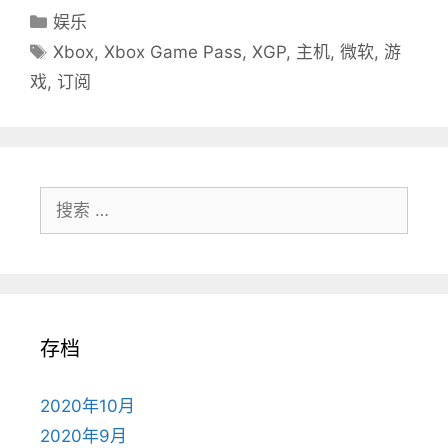
分
娱乐
类
标
Xbox
,
Xbox Game Pass
,
XGP
,
主机
,
微软
,
游
目
签
戏
,
订阅
录
搜
索：
存档
2020年10月
2020年9月