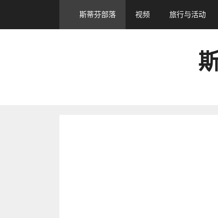
跳
斯蒂芬部落
视频
旅行与活动
转
到
内
斯
容