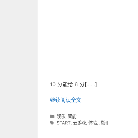
10 分能给 6 分[……]
继续阅读全文
分
娱乐
,
智能
类
标
START
,
云游戏
,
体验
,
腾讯
目
签
录