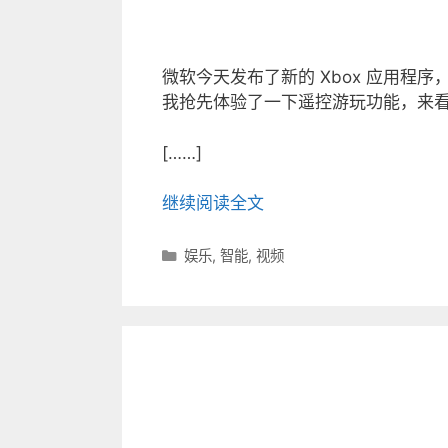
微软今天发布了新的 Xbox 应用程序，支持
我抢先体验了一下遥控游玩功能，来
[……]
继续阅读全文
分
娱乐
,
智能
,
视频
类
目
录