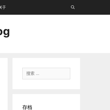
关于
og
搜
索：
存档