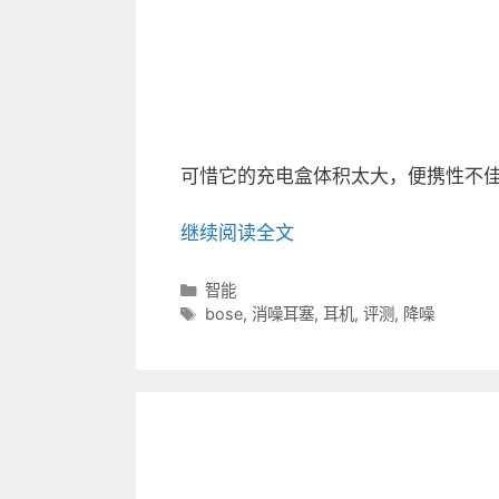
可惜它的充电盒体积太大，便携性不佳。
继续阅读全文
分
智能
类
标
bose
,
消噪耳塞
,
耳机
,
评测
,
降噪
目
签
录