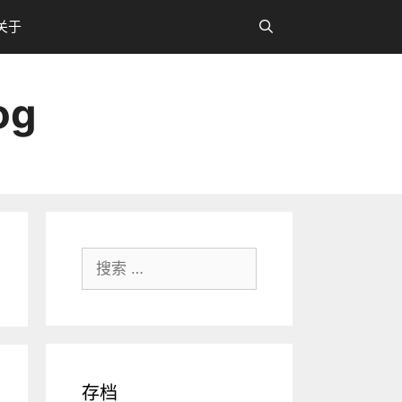
关于
og
搜
索：
存档