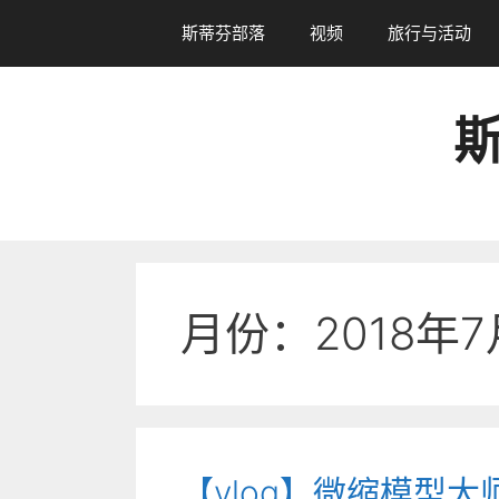
跳
斯蒂芬部落
视频
旅行与活动
转
到
内
斯
容
月份：2018年7
【vlog】微缩模型