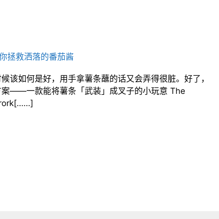
以帮你拯救洒落的番茄酱
时候该如何是好，用手拿薯条蘸的话又会弄得很脏。好了，
案——一款能将薯条「武装」成叉子的小玩意 The
ork[……]