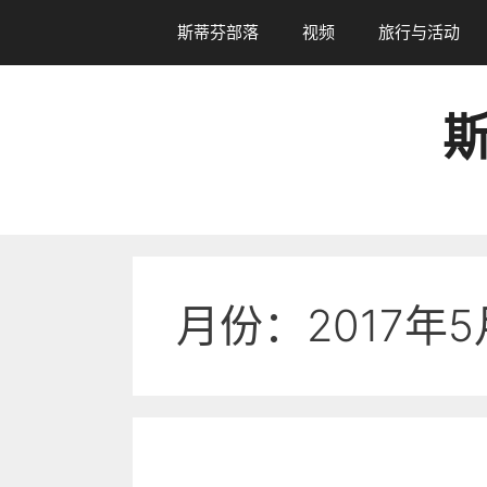
跳
斯蒂芬部落
视频
旅行与活动
转
到
内
斯
容
月份：2017年5