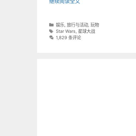
继续阅读全文
分
娱乐
,
旅行与活动
,
玩物
类
标
Star Wars
,
星球大战
目
签
1,829 条评论
录