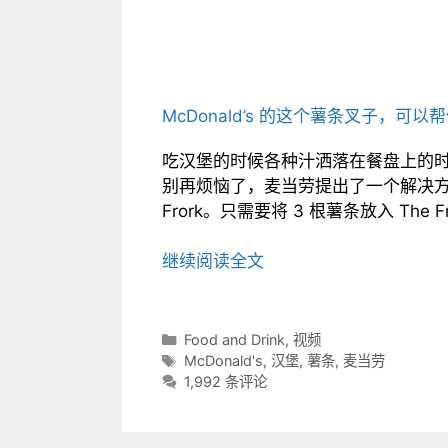
McDonald’s 的这个薯条叉子，可
吃汉堡的时候各种汁洒落在餐盘上的
别再烦恼了，麦当劳提出了一个解决方
Frork。只需要将 3 根薯条放入 The Fr
继续阅读全文
分
Food and Drink
,
视频
类
标
McDonald's
,
汉堡
,
薯条
,
麦当劳
目
签
1,992 条评论
录