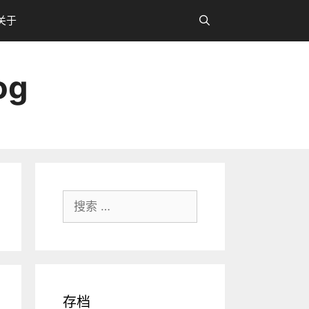
关于
og
搜
索：
存档