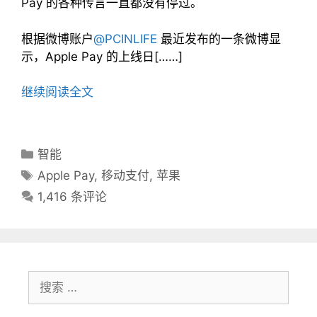
Pay 的各种传言一直都没有停过。
根据微博账户
@PCINLIFE
最近发布的一条微博显
示，Apple Pay 的上线日[……]
继续阅读全文
分
智能
类
标
Apple Pay
,
移动支付
,
苹果
目
签
1,416 条评论
录
搜
索：