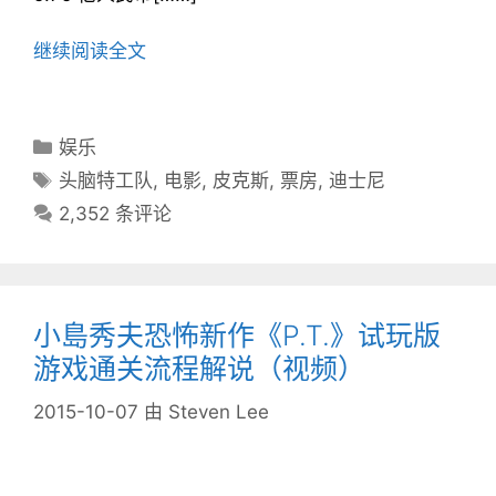
继续阅读全文
分
娱乐
类
标
头脑特工队
,
电影
,
皮克斯
,
票房
,
迪士尼
目
签
2,352 条评论
录
小島秀夫恐怖新作《P.T.》试玩版
游戏通关流程解说（视频）
2015-10-07
由
Steven Lee