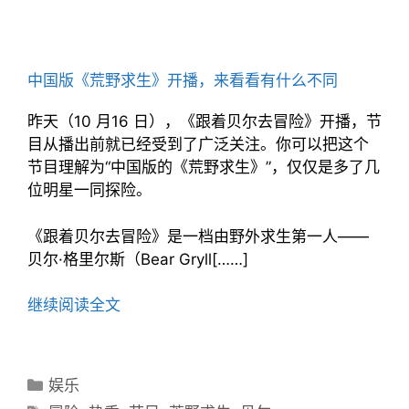
中国版《荒野求生》开播，来看看有什么不同
昨天（10 月16 日），《跟着贝尔去冒险》开播，节
目从播出前就已经受到了广泛关注。你可以把这个
节目理解为“中国版的《荒野求生》”，仅仅是多了几
位明星一同探险。
《跟着贝尔去冒险》是一档由野外求生第一人——
贝尔·格里尔斯（Bear Gryll[……]
继续阅读全文
分
娱乐
类
标