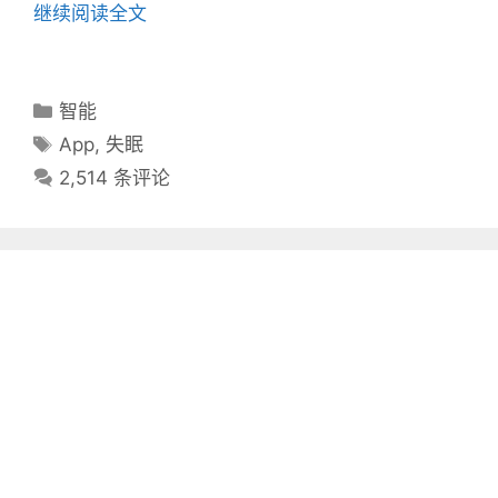
继续阅读全文
分
智能
类
标
App
,
失眠
目
签
2,514 条评论
录