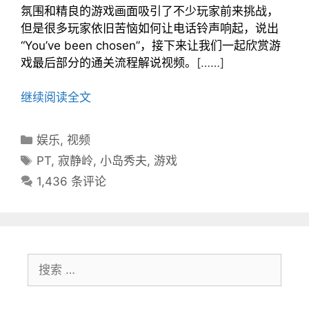
氛围和精良的游戏画面吸引了不少玩家前来挑战，
但是很多玩家依旧苦恼如何让电话铃声响起，说出
“You’ve been chosen”，接下来让我们一起欣赏游
戏最后部分的通关流程解说视频。
[……]
继续阅读全文
分
娱乐
,
视频
类
标
PT
,
寂静岭
,
小岛秀夫
,
游戏
目
签
1,436 条评论
录
搜
索：