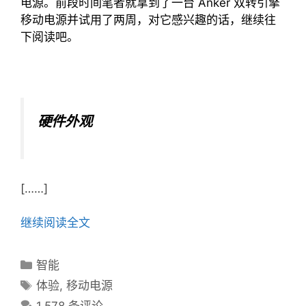
电源。前段时间笔者就拿到了一台 Anker 双转引擎
移动电源并试用了两周，对它感兴趣的话，继续往
下阅读吧。
硬件外观
[……]
继续阅读全文
分
智能
类
标
体验
,
移动电源
目
签