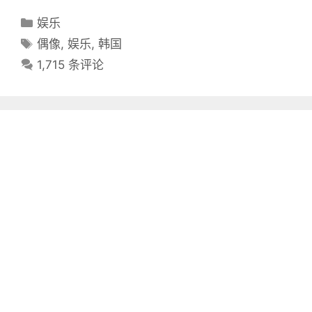
分
娱乐
类
标
偶像
,
娱乐
,
韩国
目
签
1,715 条评论
录