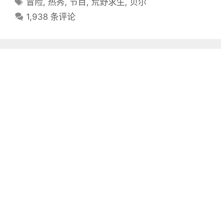
冒险
,
热秀
,
节目
,
荒野求生
,
贝尔
目
签
1,938 条评论
录