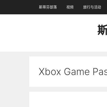
跳
斯蒂芬部落
视频
旅行与活动
转
到
内
斯
容
Xbox Game Pa