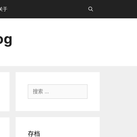
关于
og
搜
索：
存档