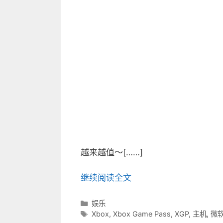
越来越值～[……]
继续阅读全文
分
娱乐
类
标
Xbox
,
Xbox Game Pass
,
XGP
,
主机
,
微