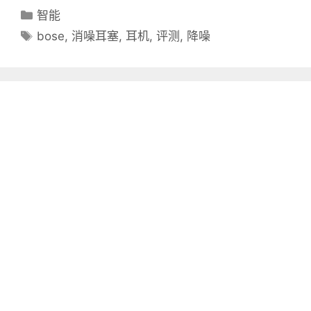
分
智能
类
标
bose
,
消噪耳塞
,
耳机
,
评测
,
降噪
目
签
录