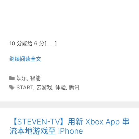
10 分能给 6 分[……]
继续阅读全文
分
娱乐
,
智能
类
标
START
,
云游戏
,
体验
,
腾讯
目
签
录
【STEVEN-TV】用新 Xbox App 串
流本地游戏至 iPhone