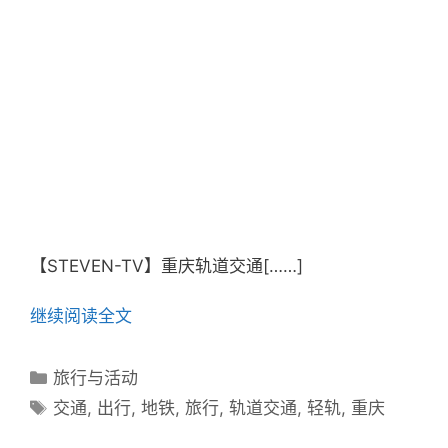
【STEVEN-TV】重庆轨道交通[……]
继续阅读全文
分
旅行与活动
类
标
交通
,
出行
,
地铁
,
旅行
,
轨道交通
,
轻轨
,
重庆
目
签