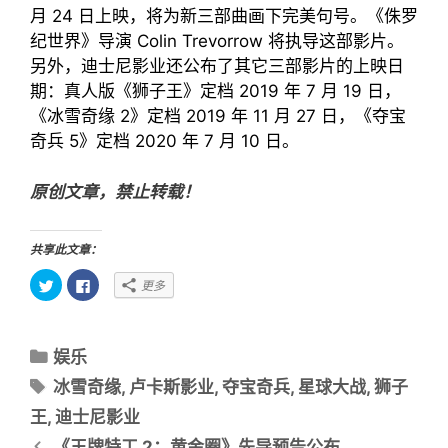
月 24 日上映，将为新三部曲画下完美句号。《侏罗
纪世界》导演 Colin Trevorrow 将执导这部影片。
另外，迪士尼影业还公布了其它三部影片的上映日
期：真人版《狮子王》定档 2019 年 7 月 19 日，
《冰雪奇缘 2》定档 2019 年 11 月 27 日，《夺宝
奇兵 5》定档 2020 年 7 月 10 日。
原创文章，禁止转载！
共享此文章：
点
点
更多
击
击
以
以
在
在
T
F
w
a
分
i
c
娱乐
t
e
类
t
b
标
冰雪奇缘
,
卢卡斯影业
,
夺宝奇兵
,
星球大战
,
狮子
e
o
目
r
o
签
上
k
王
,
迪士尼影业
共
上
录
享
共
文
《王牌特工 2：黄金圈》先导预告公布