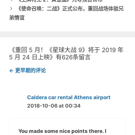
（
享
在
（
章
新
在
《使命召唤：二战》正式公布，重回战场体验兄
窗
新
导
口
窗
弟情谊
中
口
航
打
中
开
打
）
开
）
《重回 5 月！《星球大战 9》将于 2019 年
5 月 24 日上映》有626条留言
评
← 更早期的评论
论
导
航
Caldera car rental Athens airport
2018-10-06 at 00:34
You made some nice points there. I