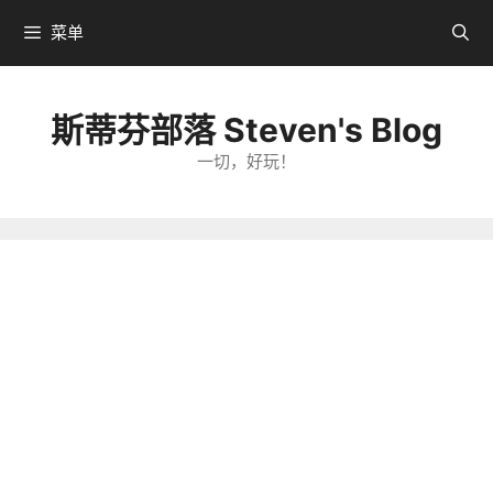
跳
菜单
转
到
内
斯蒂芬部落 Steven's Blog
容
一切，好玩！