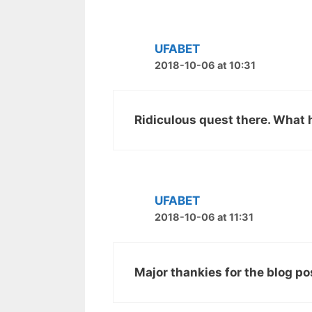
论
导
UFABET
航
2018-10-06 at 10:31
Ridiculous quest there. What 
UFABET
2018-10-06 at 11:31
Major thankies for the blog po