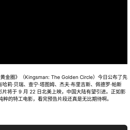
（Kingsman: The Golden Circle）今日公布了先
哈莉·贝瑞、查宁·塔图姆、杰夫·布里吉斯、佩德罗·帕斯
片将于 9 月 22 日北美上映，中国大陆有望引进。正如影
纯粹的特工电影，看完预告片段还真是无比期待啊。