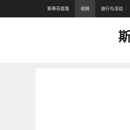
跳
斯蒂芬部落
视频
旅行与活动
转
到
内
斯
容