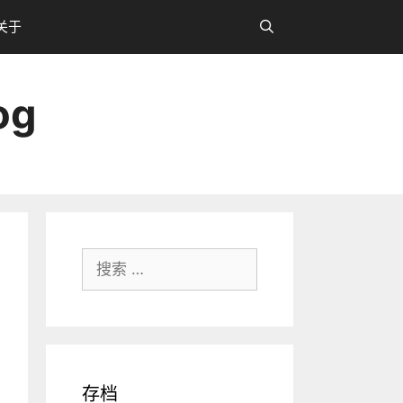
关于
og
搜
索：
存档