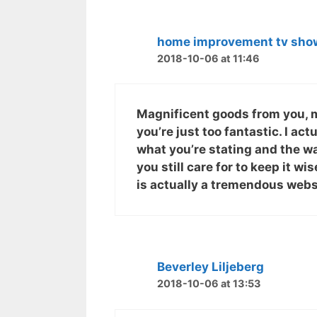
home improvement tv sho
2018-10-06 at 11:46
Magnificent goods from you, m
you’re just too fantastic. I act
what you’re stating and the wa
you still care for to keep it w
is actually a tremendous webs
Beverley Liljeberg
2018-10-06 at 13:53