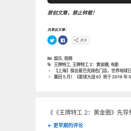
原创文章，禁止转载！
共享此文章：
点
点
更多
击
击
以
以
在
在
T
F
w
a
分
娱乐
,
视频
i
c
t
e
类
标
王牌特工
,
王牌特工 2：黄金圈
,
电影
t
b
文
目
签
【上海】探访星巴克绿色门店，世界地球
e
o
r
o
章
录
重回 5 月！《星球大战 9》将于 2019 年 5
上
k
共
上
导
享
共
（
享
航
在
（
新
在
窗
新
口
窗
中
口
打
中
《《王牌特工 2：黄金圈》先导预
开
打
）
开
）
评
← 更早期的评论