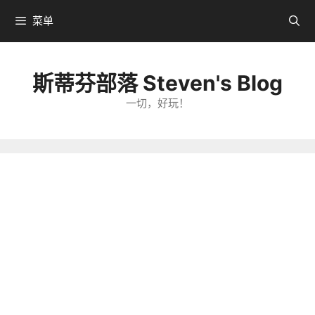
跳
菜单
转
到
内
斯蒂芬部落 Steven's Blog
容
一切，好玩！