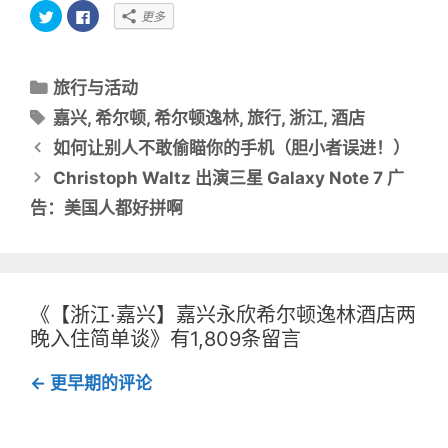
点
点
更多
击
击
以
以
在
在
T
F
w
a
分
i
c
旅行与活动
t
e
类
t
b
标
嘉兴
,
希尔顿
,
希尔顿逸林
,
旅行
,
浙江
,
酒店
e
o
目
r
o
签
文
上
k
如何让别人不敢偷瞄你的手机（胆小者误进！）
共
上
录
章
享
共
Christoph Waltz 出演三星 Galaxy Note 7 广
（
享
导
在
（
新
在
告：美国人都好拼啊
窗
新
航
口
窗
中
口
打
中
开
打
）
开
）
《【浙江·嘉兴】嘉兴永欣希尔顿逸林酒店两
晚入住简单谈》有1,809条留言
评
← 更早期的评论
论
导