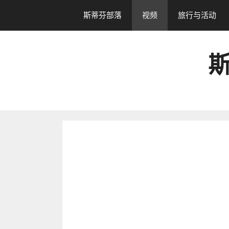
跳
斯蒂芬部落
视频
旅行与活动
转
到
内
斯
容