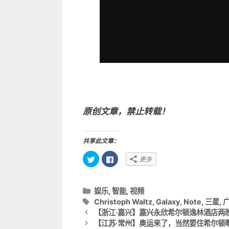
原创文章，禁止转载！
共享此文章：
点
点
更多
击
击
以
以
在
在
T
F
w
a
分
娱乐
,
智能
,
视频
i
c
t
e
类
标
Christoph Waltz
,
Galaxy
,
Note
,
三星
,
t
b
文
目
签
【浙江·嘉兴】嘉兴永欣希尔顿逸林酒店两
e
o
r
o
章
录
【江苏·常州】奥运来了，当然要住希尔顿
上
k