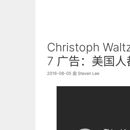
Christoph Wal
7 广告：美国
2016-08-05
由
Steven Lee