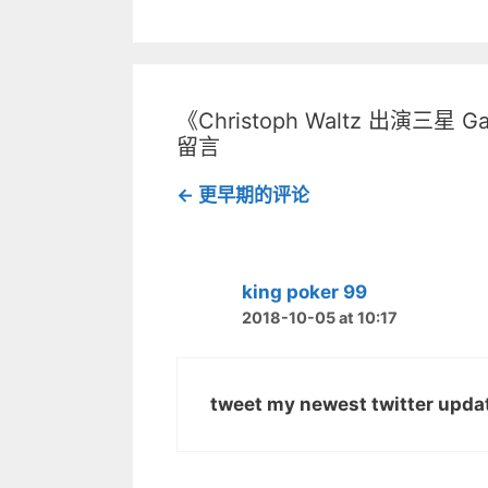
共
上
导
享
共
（
享
航
在
（
新
在
窗
新
口
窗
中
口
打
中
《Christoph Waltz 出演三星
开
打
）
开
留言
）
评
← 更早期的评论
论
导
king poker 99
航
2018-10-05 at 10:17
tweet my newest twitter update