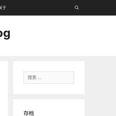
关于
og
搜
索：
存档