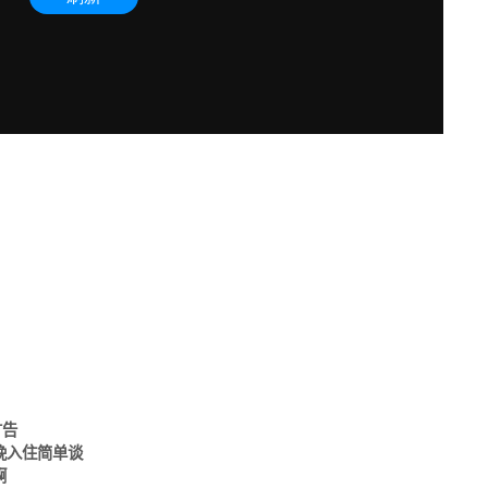
广告
晚入住简单谈
啊