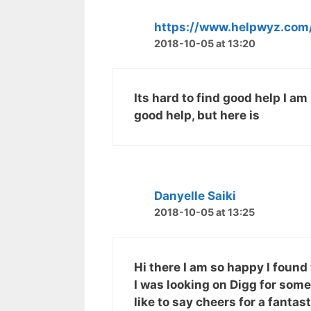
https://www.helpwyz.com/
2018-10-05 at 13:20
Its hard to find good help I am
good help, but here is
Danyelle Saiki
2018-10-05 at 13:25
Hi there I am so happy I found
I was looking on Digg for som
like to say cheers for a fantast