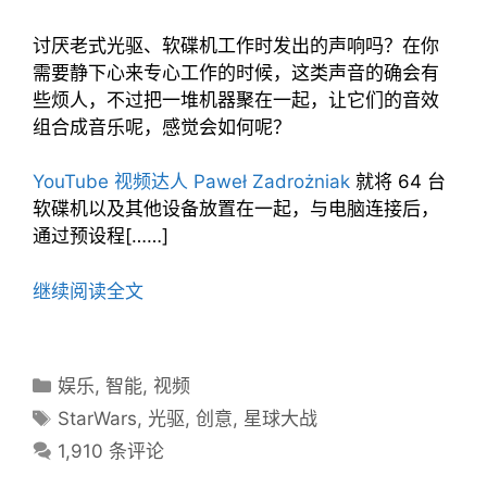
讨厌老式光驱、软碟机工作时发出的声响吗？在你
需要静下心来专心工作的时候，这类声音的确会有
些烦人，不过把一堆机器聚在一起，让它们的音效
组合成音乐呢，感觉会如何呢？
YouTube 视频达人 Paweł Zadrożniak
就将 64 台
软碟机以及其他设备放置在一起，与电脑连接后，
通过预设程[……]
继续阅读全文
分
娱乐
,
智能
,
视频
类
标
StarWars
,
光驱
,
创意
,
星球大战
目
签
1,910 条评论
录