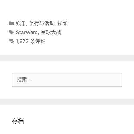
分
娱乐
,
旅行与活动
,
视频
类
标
StarWars
,
星球大战
目
签
1,873 条评论
录
搜
索：
存档