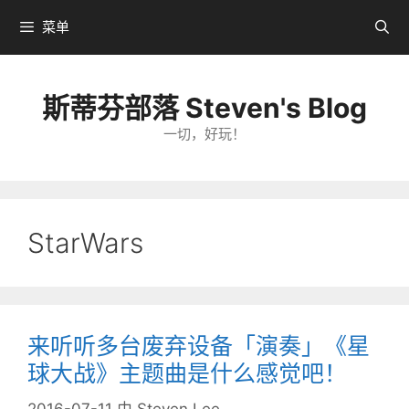
跳
菜单
转
到
内
斯蒂芬部落 Steven's Blog
容
一切，好玩！
StarWars
来听听多台废弃设备「演奏」《星
球大战》主题曲是什么感觉吧！
2016-07-11
由
Steven Lee