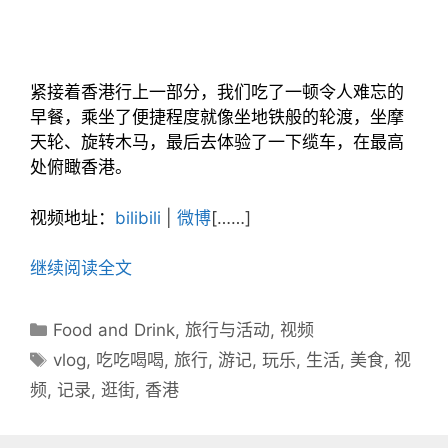
紧接着香港行上一部分，我们吃了一顿令人难忘的
早餐，乘坐了便捷程度就像坐地铁般的轮渡，坐摩
天轮、旋转木马，最后去体验了一下缆车，在最高
处俯瞰香港。
视频地址：
bilibili
|
微博
[……]
继续阅读全文
分
Food and Drink
,
旅行与活动
,
视频
类
标
vlog
,
吃吃喝喝
,
旅行
,
游记
,
玩乐
,
生活
,
美食
,
视
目
签
频
,
记录
,
逛街
,
香港
录