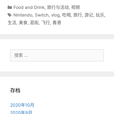
分
Food and Drink
,
旅行与活动
,
视频
类
标
Nintendo
,
Switch
,
vlog
,
吃喝
,
旅行
,
游记
,
玩乐
,
目
签
生活
,
美食
,
逛街
,
飞行
,
香港
录
搜
索：
存档
2020年10月
2020年9月