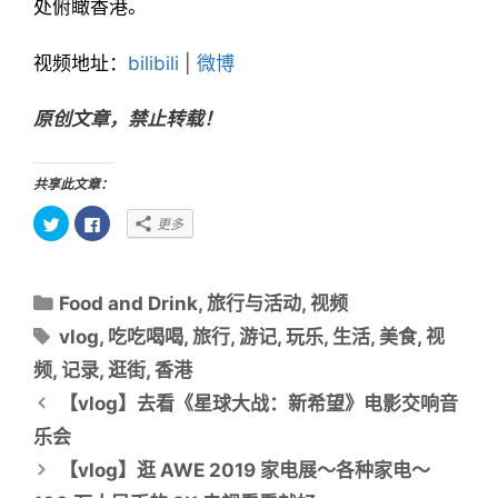
处俯瞰香港。
视频地址：
bilibili
|
微博
原创文章，禁止转载！
共享此文章：
点
点
更多
击
击
以
以
在
在
T
F
w
a
分
i
c
Food and Drink
,
旅行与活动
,
视频
t
e
类
t
b
标
vlog
,
吃吃喝喝
,
旅行
,
游记
,
玩乐
,
生活
,
美食
,
视
e
o
目
r
o
签
上
k
频
,
记录
,
逛街
,
香港
共
上
录
享
共
文
【vlog】去看《星球大战：新希望》电影交响音
（
享
在
（
章
新
在
乐会
窗
新
导
口
窗
【vlog】逛 AWE 2019 家电展～各种家电～
中
口
航
打
中