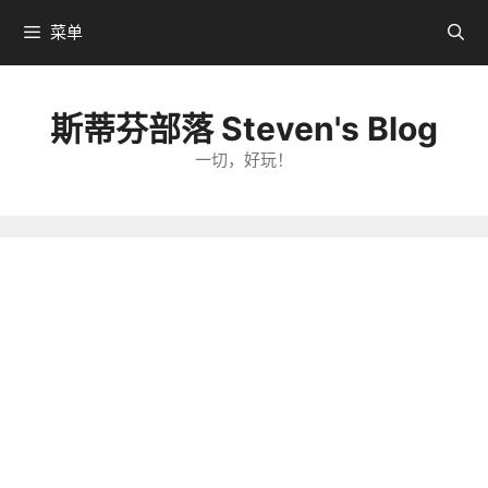
跳
菜单
转
到
内
斯蒂芬部落 Steven's Blog
容
一切，好玩！