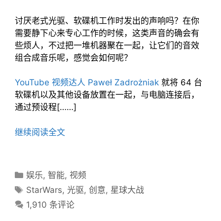
讨厌老式光驱、软碟机工作时发出的声响吗？在你
需要静下心来专心工作的时候，这类声音的确会有
些烦人，不过把一堆机器聚在一起，让它们的音效
组合成音乐呢，感觉会如何呢？
YouTube 视频达人 Paweł Zadrożniak
就将 64 台
软碟机以及其他设备放置在一起，与电脑连接后，
通过预设程[……]
继续阅读全文
分
娱乐
,
智能
,
视频
类
标
StarWars
,
光驱
,
创意
,
星球大战
目
签
1,910 条评论
录