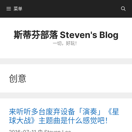
跳
菜单
转
到
内
斯蒂芬部落 Steven's Blog
容
一切，好玩！
创意
来听听多台废弃设备「演奏」《星
球大战》主题曲是什么感觉吧！
2016-07-11
由
Steven Lee