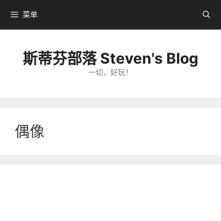
跳
菜单
转
到
内
斯蒂芬部落 Steven's Blog
容
一切，好玩！
偶像