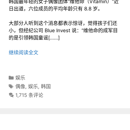
韩国最年轻的女子偶像团体“维他命（Vitamin）”近
日出道，六位成员的平均年龄只有 8.8 岁。
大部分人听到这个消息都表示惊讶，觉得孩子们还
小，但经纪公司 Blue Invest 说：“维他命的成军目
的是引领韩国童谣[……]
继续阅读全文
分
娱乐
类
标
偶像
,
娱乐
,
韩国
目
签
1,715 条评论
录