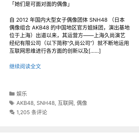
「她们是可面对面的偶像」
自 2012 年国内大型女子偶像团体 SNH48 （日本
偶像组合 AKB48 的中国地区官方姐妹团，演出基地
位于上海）出道以来，其运营方——上海久尚演艺
经纪有限公司（以下简称“久尚公司”）就不断地运用
互联网思维进行各方面的创新以及[……]
继续阅读全文
分
娱乐
类
标
AKB48
,
SNH48
,
互联网
,
偶像
目
签
1,205 条评论
录