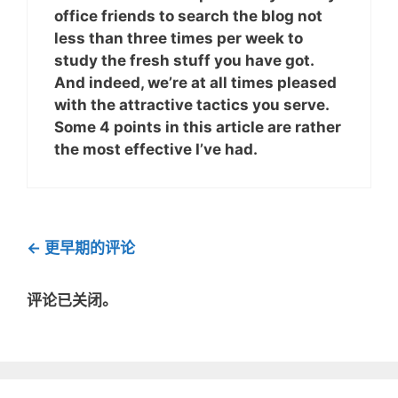
office friends to search the blog not
less than three times per week to
study the fresh stuff you have got.
And indeed, we’re at all times pleased
with the attractive tactics you serve.
Some 4 points in this article are rather
the most effective I’ve had.
评
← 更早期的评论
论
导
评论已关闭。
航