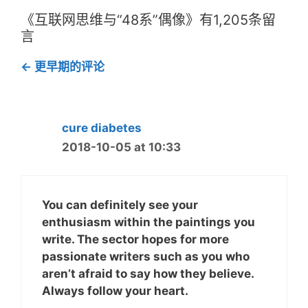
开
打
）
开
《互联网思维与“48系”偶像》有1,205条留
）
言
评
← 更早期的评论
论
导
航
cure diabetes
2018-10-05 at 10:33
You can definitely see your
enthusiasm within the paintings you
write. The sector hopes for more
passionate writers such as you who
aren’t afraid to say how they believe.
Always follow your heart.