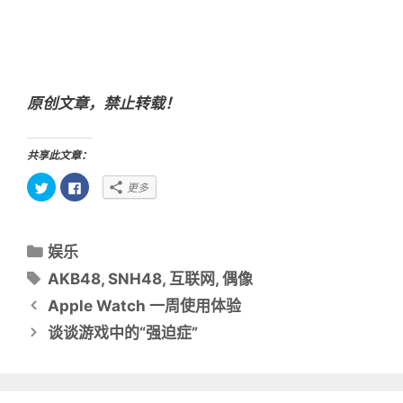
原创文章，禁止转载！
共享此文章：
点
点
更多
击
击
以
以
在
在
T
F
w
a
分
i
c
娱乐
t
e
类
t
b
标
AKB48
,
SNH48
,
互联网
,
偶像
e
o
目
r
o
签
文
上
k
Apple Watch 一周使用体验
共
上
录
章
享
共
谈谈游戏中的“强迫症”
（
享
导
在
（
新
在
窗
新
航
口
窗
中
口
打
中