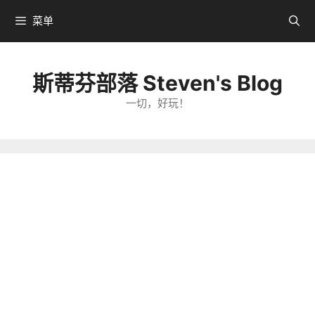
跳
菜单
转
到
内
斯蒂芬部落 Steven's Blog
容
一切，好玩！