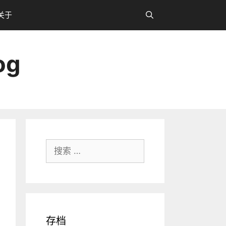
关于
og
搜
索：
存档