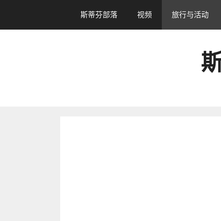
跳
斯蒂芬部落
视频
旅行与活动
转
到
内
斯
容