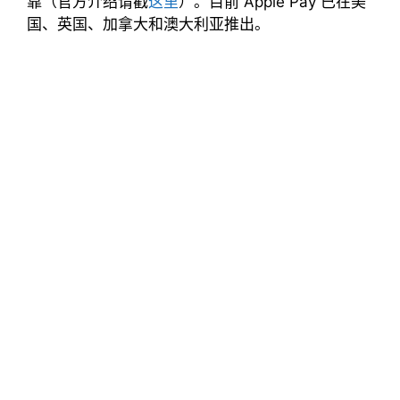
靠（官方介绍请戳
这里
）。目前 Apple Pay 已在美
国、英国、加拿大和澳大利亚推出。