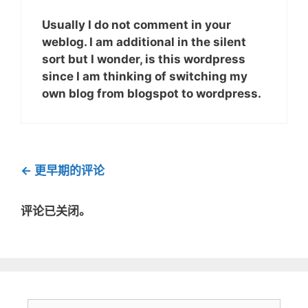
Usually I do not comment in your
weblog. I am additional in the silent
sort but I wonder, is this wordpress
since I am thinking of switching my
own blog from blogspot to wordpress.
评
← 更早期的评论
论
导
评论已关闭。
航
搜