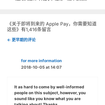
窗
新
航
口
窗
中
口
打
中
开
打
）
开
）
《关于即将到来的 Apple Pay，你需要知道
这些》有1,416条留言
评
← 更早期的评论
论
导
航
for more information
2018-10-05 at 14:07
It as hard to come by well-informed
people on this subject, however, you
sound like you know what you are
talking about! Thanks