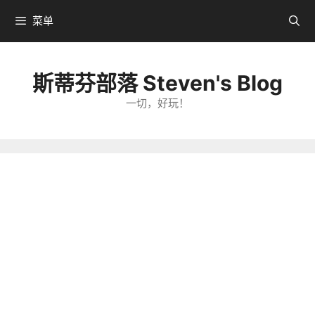
跳
菜单
转
到
内
斯蒂芬部落 Steven's Blog
容
一切，好玩！