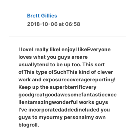
Brett Gillies
2018-10-06 at 06:58
I loveI really likeI enjoyI likeEveryone
loves what you guys areare
usuallytend to be up too. This sort
ofThis type ofSuchThis kind of clever
work and exposurecoveragereporting!
Keep up the superbterrificvery
goodgreatgoodawesomefantasticexce
llentamazingwonderful works guys
I’ve incorporatedaddedincluded you
guys to myourmy personalmy own
blogroll.