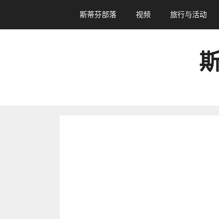
跳
斯蒂芬部落
视频
旅行与活动
转
到
内
斯
容