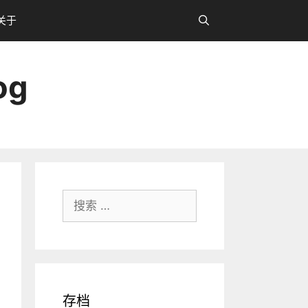
关于
og
搜
索：
存档