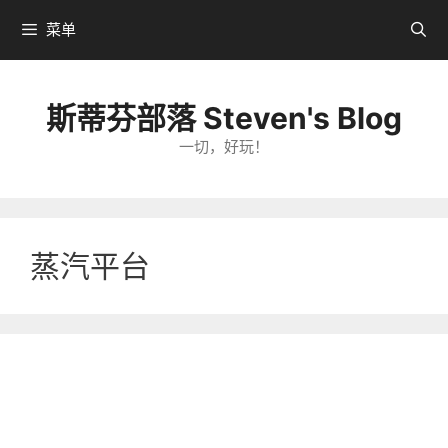
跳
菜单
转
到
内
斯蒂芬部落 Steven's Blog
容
一切，好玩！
蒸汽平台