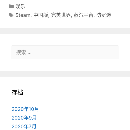
分
娱乐
类
标
Steam
,
中国版
,
完美世界
,
蒸汽平台
,
防沉迷
目
签
录
搜
索：
存档
2020年10月
2020年9月
2020年7月