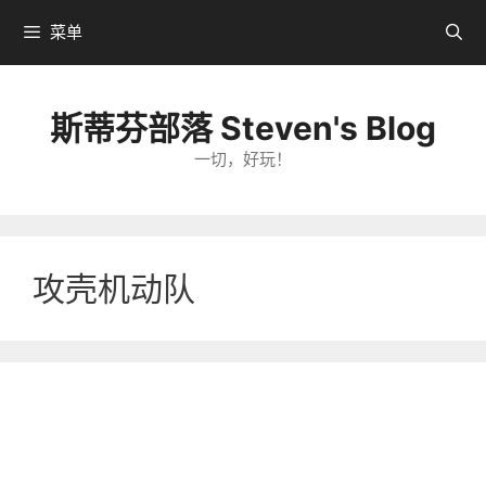
跳
菜单
转
到
内
斯蒂芬部落 Steven's Blog
容
一切，好玩！
攻壳机动队