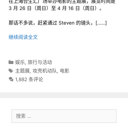
在上海合生汇广场举办电影的主题展，展览时间是
3 月 26 日（周日）至 4 月 16 日（周日）。
那话不多说，赶紧通过 Steven 的镜头，[……]
继续阅读全文
分
娱乐
,
旅行与活动
类
标
主题展
,
攻壳机动队
,
电影
目
签
1,882 条评论
录
搜
索：