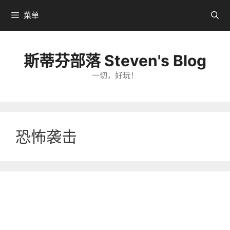
跳
菜单
转
到
内
斯蒂芬部落 Steven's Blog
容
一切，好玩！
恐怖袭击