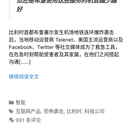
但还是希望使用这些服务的机会越少越
好
比利时首都布鲁塞尔发生机场地铁连环爆炸袭击
后，当地移动运营商 Telenet、美国主流运营商以及
Facebook、Twitter 等社交媒体成为了救急工具，
在危急时刻帮助受害者及其家属，在他们之间搭起
沟通[……]
继续阅读全文
分
智能
类
标
互联网产品
,
恐怖袭击
,
比利时
,
科技公司
目
签
991 条评论
录