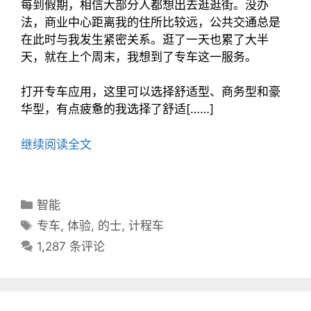
每到假期，相信大部分人都想出去逛逛街。没办
法，商业中心距离我的住所比较远，公共交通总是
在此时与我发生紧密关系。逛了一天也累了大半
天，就在上个周末，我想到了专车这一服务。
打开专车应用，这里可以选择舒适型、商务型和豪
华型，有点疲惫的我选择了舒适[……]
继续阅读全文
分
智能
类
标
专车
,
体验
,
的士
,
计程车
目
签
1,287 条评论
录