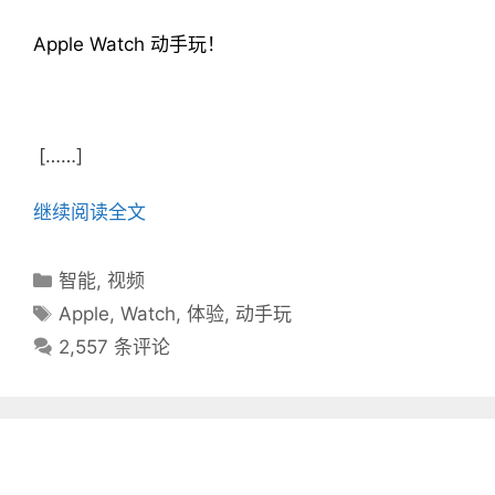
Apple Watch 动手玩！
[……]
继续阅读全文
分
智能
,
视频
类
标
Apple
,
Watch
,
体验
,
动手玩
目
签
2,557 条评论
录