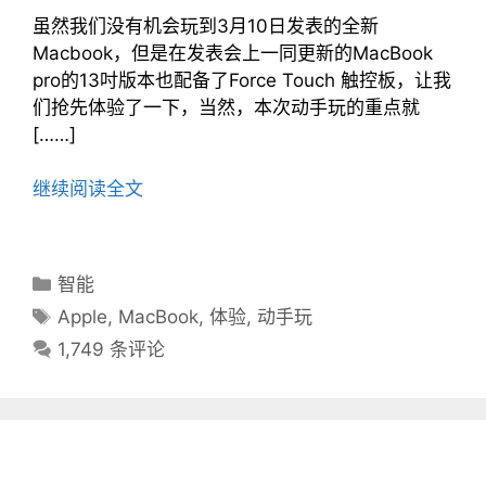
虽然我们没有机会玩到3月10日发表的全新
Macbook，但是在发表会上一同更新的MacBook
pro的13吋版本也配备了Force Touch 触控板，让我
们抢先体验了一下，当然，本次动手玩的重点就
[……]
继续阅读全文
分
智能
类
标
Apple
,
MacBook
,
体验
,
动手玩
目
签
1,749 条评论
录