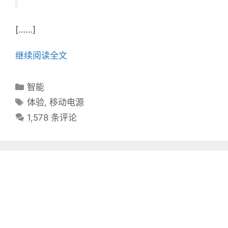
[……]
继续阅读全文
分
智能
类
标
体验
,
移动电源
目
签
1,578 条评论
录