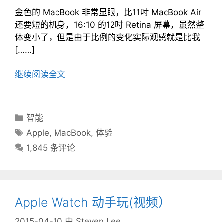
金色的 MacBook 非常显眼，比11吋 MacBook Air
还要短的机身，16:10 的12吋 Retina 屏幕，虽然整
体变小了，但是由于比例的变化实际观感就是比我
[……]
继续阅读全文
分
智能
类
标
Apple
,
MacBook
,
体验
目
签
1,845 条评论
录
Apple Watch 动手玩(视频）
2015-04-10
由
Steven Lee