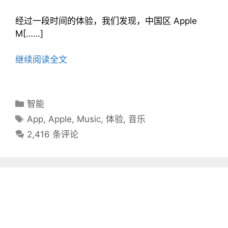
经过一段时间的体验，我们发现，中国区 Apple
M[……]
继续阅读全文
分
智能
类
标
App
,
Apple
,
Music
,
体验
,
音乐
目
签
2,416 条评论
录