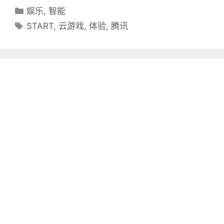
分
娱乐
,
智能
类
标
START
,
云游戏
,
体验
,
腾讯
目
签
录