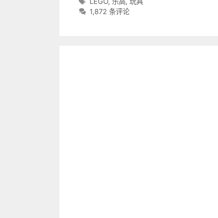
类
标
LEGO
,
乐高
,
玩具
目
签
1,872 条评论
录