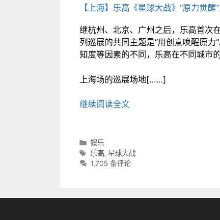
【上海】乐高《星球大战》“原力觉醒”
继杭州、北京、广州之后，乐高首次
列巡展的共同主题是“用创意唤醒原力
知度等因素的不同，乐高在不同城市
上海场的巡展场地[……]
继续阅读全文
分
娱乐
类
标
乐高
,
星球大战
目
签
1,705 条评论
录