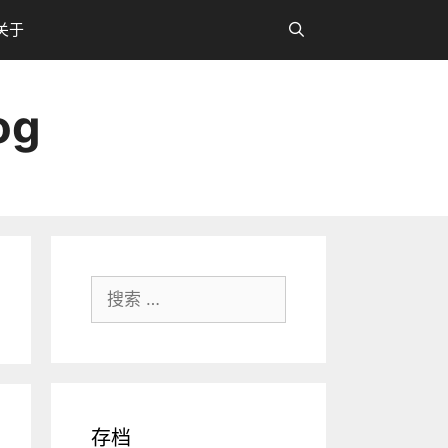
关于
og
搜
索：
存档