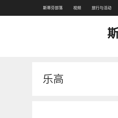
跳
斯蒂芬部落
视频
旅行与活动
转
到
内
斯
容
乐高