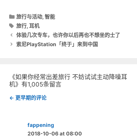
以
以
在
在
T
F
w
a
分
i
c
旅行与活动
,
智能
t
e
类
t
b
标
旅行
,
耳机
e
o
目
r
o
签
文
上
k
体验几次专车，也许你以后再也不想坐的士了
共
上
录
章
享
共
索尼PlayStation「终于」来到中国
（
享
导
在
（
新
在
窗
新
航
口
窗
中
口
打
中
开
打
）
开
《如果你经常出差旅行 不妨试试主动降噪耳
）
机》有1,005条留言
评
← 更早期的评论
论
导
航
fappening
2018-10-06 at 08:00