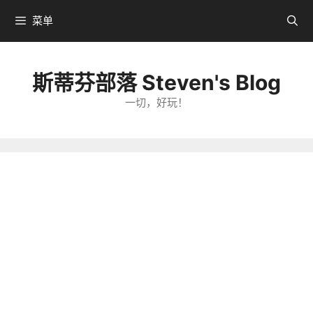
跳
菜单
转
到
内
斯蒂芬部落 Steven's Blog
容
一切，好玩！